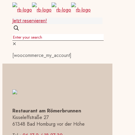
Jetzt reservieren!
✕
[woocommerce_my_account]
Restaurant am Römerbrunnen
Kisseleffstraße 27
61348 Bad Homburg vor der Höhe