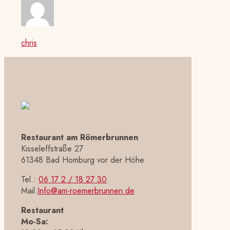
chris
Restaurant am Römerbrunnen
Kisseleffstraße 27
61348 Bad Homburg vor der Höhe
Tel.:
06 17 2 / 18 27 30
Mail:
Info@am-roemerbrunnen.de
Restaurant
Mo-Sa: